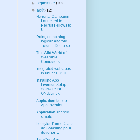
►
septembre
(10)
▼
août
(12)
National Campaign
Launched to
Recruit Fellows to
U...
Doing something
logical: Android
Tutorial Doing so...
The Wild World of
Wearable
Computers
Integrated web apps
in ubuntu 12.10
Installing App
Inventor. Setup
Software for
GNU/Linux
Application builder
App inventor
Application android
simple
Le stylet, l'arme fatale
de Samsung pour
détrôner ...
JavaOne San