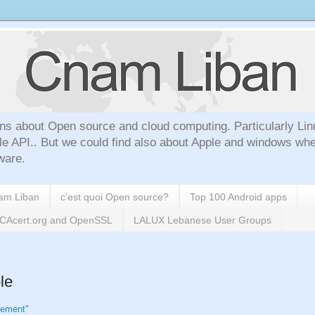
ns about Open source and cloud computing. Particularly Lin
le API.. But we could find also about Apple and windows whe
ware.
nam Liban
c'est quoi Open source?
Top 100 Android apps
h CAcert.org and OpenSSL
LALUX Lebanese User Groups
le
vement"