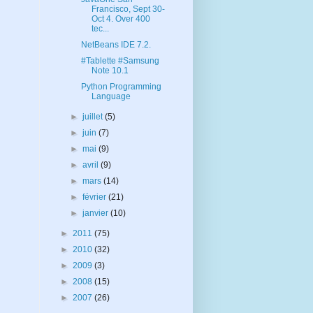
Francisco, Sept 30-
Oct 4. Over 400
tec...
NetBeans IDE 7.2.
#Tablette #Samsung
Note 10.1
Python Programming
Language
►
juillet
(5)
►
juin
(7)
►
mai
(9)
►
avril
(9)
►
mars
(14)
►
février
(21)
►
janvier
(10)
►
2011
(75)
►
2010
(32)
►
2009
(3)
►
2008
(15)
►
2007
(26)