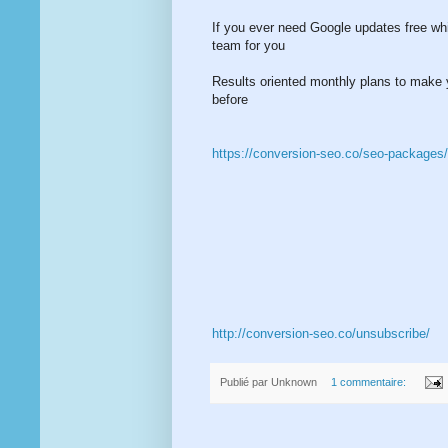
If you ever need Google updates free wh
team for you
Results oriented monthly plans to make 
before
https://conversion-seo.co/seo-packages/
http://conversion-seo.co/unsubscribe/
Publié par
Unknown
1 commentaire: