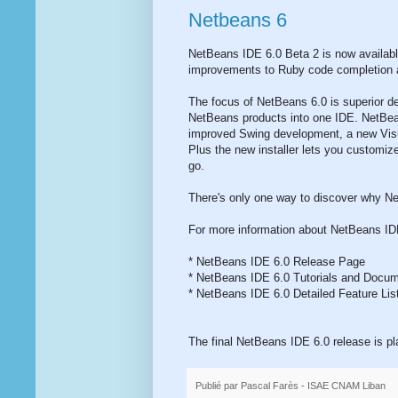
Netbeans 6
NetBeans IDE 6.0 Beta 2 is now availab
improvements to Ruby code completion 
The focus of NetBeans 6.0 is superior deve
NetBeans products into one IDE. NetBea
improved Swing development, a new Visua
Plus the new installer lets you customi
go.
There's only one way to discover why Ne
For more information about NetBeans ID
* NetBeans IDE 6.0 Release Page
* NetBeans IDE 6.0 Tutorials and Docum
* NetBeans IDE 6.0 Detailed Feature Lis
The final NetBeans IDE 6.0 release is pl
Publié par
Pascal Farès - ISAE CNAM Liban