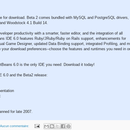
le for download. Beta 2 comes bundled with MySQL and PostgreSQL drivers,
and Woodstock 4.1 Build 14.
loper productivity with a smarter, faster editor, and the integration of all
ns IDE 6.0 features Ruby/JRuby/Ruby on Rails support, enhancements for
l Game Designer, updated Data Binding support, integrated Profiling, and m
ze your download preferences--choose the features and runtimes you need in o
tBeans 6.0 is the only IDE you need: Download it today!
E 6.0 and the Beta2 release:
entation
t
anned for late 2007.
Aucun commentaire: