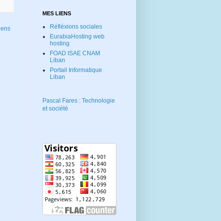
MES LIENS
Réfléxions sociales
iens
EurabiaHosting web
hosting
FOAD ISAE CNAM
Liban
Portail Informatique
Liban
Pascal Fares : Technologie
et société