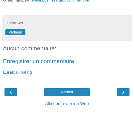
Отдел продаж:
email.business.group@gmail.com
7753191 [swkrrtsh]
[nzxxll]
Unknown
Partager
Aucun commentaire:
Enregistrer un commentaire
EurabiaHosting
‹
›
Accueil
Afficher la version Web