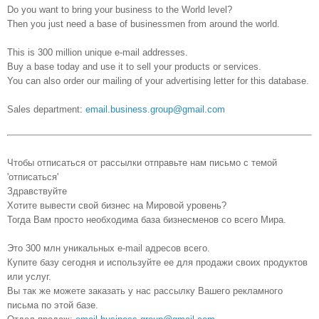
Do you want to bring your business to the World level?
[glvzvfm]
Then you just need a base of businessmen from around the world.
[ozxrvv]
This is 300 million unique e-mail addresses.
[qylkt]
Buy a base today and use it to sell your products or services.
[vgnplif]
You can also order our mailing of your advertising letter for this database.
[vjqvo]
Sales department:
email.business.group@gmail.com
[mxunvin]
7753191 [vvzprkzq]
[qvvyumgy]
Чтобы отписаться от рассылки отправьте нам письмо с темой
'отписаться'
[zijwevku]
Здравствуйте
[lozuyuz]
Хотите вывести свой бизнес на Мировой уровень?
[uwzumlo]
Тогда Вам просто необходима база бизнесменов со всего Мира.
[ygwjrs]
Это 300 млн уникальных e-mail адресов всего.
[qtktwy]
Купите базу сегодня и используйте ее для продажи своих продуктов
или услуг.
[rkjlbpa]
Вы так же можете заказать у нас рассылку Вашего рекламного
письма по этой базе.
[pposi]